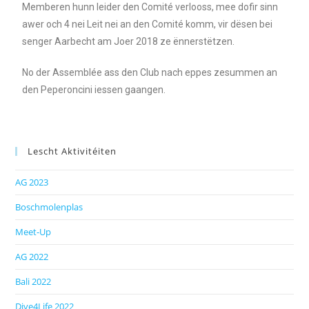
Memberen hunn leider den Comité verlooss, mee dofir sinn
awer och 4 nei Leit nei an den Comité komm, vir dësen bei
senger Aarbecht am Joer 2018 ze ënnerstëtzen.
No der Assemblée ass den Club nach eppes zesummen an
den Peperoncini iessen gaangen.
Lescht Aktivitéiten
AG 2023
Boschmolenplas
Meet-Up
AG 2022
Bali 2022
Dive4Life 2022