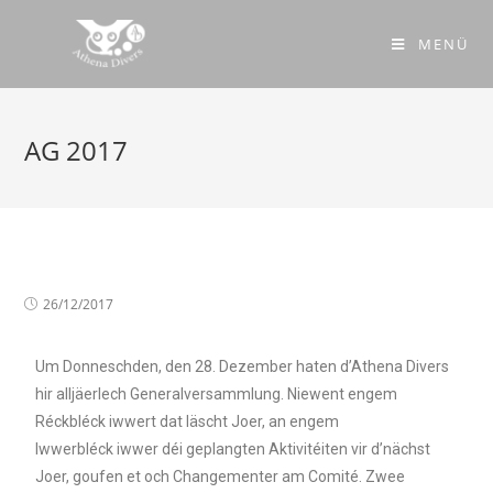
MENÜ
AG 2017
26/12/2017
Um Donneschden, den 28. Dezember haten d’Athena Divers
hir alljäerlech Generalversammlung. Niewent engem
Réckbléck iwwert dat läscht Joer, an engem
Iwwerbléck iwwer déi geplangten Aktivitéiten vir d’nächst
Joer, goufen et och Changementer am Comité. Zwee