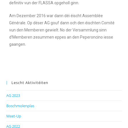
definitiv vun der FLASSA opgeholl ginn.
Am Dezember 2016 war dann déi éischt Assemblée
Générale. Op dëser AG gouf dann och den éischten Comité
vun den Memberen gewielt. No der Versammlung sinn
d’Memberen zesummen eppes an den Peperoncino iesse
gaangen.
Lescht Aktivitéiten
AG 2023
Boschmolenplas
Meet-Up
AG 2022