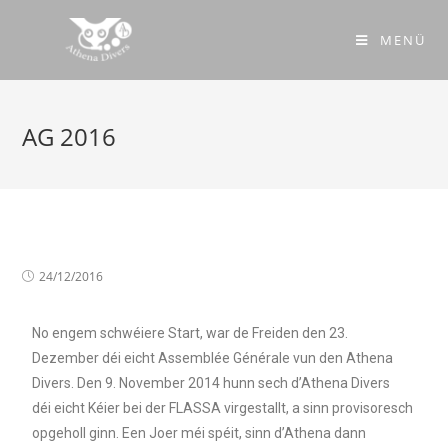
MENÜ
AG 2016
24/12/2016
No engem schwéiere Start, war de Freiden den 23.
Dezember déi eicht Assemblée Générale vun den Athena
Divers. Den 9. November 2014 hunn sech d’Athena Divers
déi eicht Kéier bei der FLASSA virgestallt, a sinn provisoresch
opgeholl ginn. Een Joer méi spéit, sinn d’Athena dann